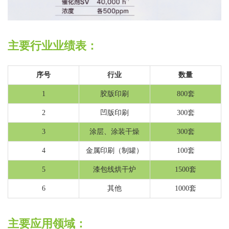
主要行业业绩表：
序号
行业
数量
1
胶版印刷
800套
2
凹版印刷
300套
3
涂层、涂装干燥
300套
4
金属印刷（制罐）
100套
5
漆包线烘干炉
1500套
6
其他
1000套
主要应用领域：