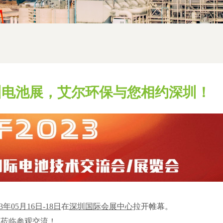
深圳电池展，艾尔环保与您相约深圳！
23年05月16日-18日
在
深圳国际会展中心
拉开帷幕。
的莅临参观交流！