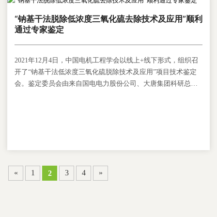
“钠基干法脱除低浓度三氧化硫去除技术及应用”顺利
通过专家鉴定
2021年12月4日，中国电机工程学会以线上+线下形式，组织召
开了“钠基干法低浓度三氧化硫脱除技术及应用”项目技术鉴定
会。鉴定委员会由来自国电电力股份公司、大唐集团科研总
院、电力规划设计总院、国网冀北电科院、华北电力大学、华
电科工集团、大唐国际发电股份公司、江苏省电力设计院、国
能龙源环保公司等单位的9位专家组成。项目完成单位领导连云
港虹洋热电有限公司董事长刘玉成和张家港艾尔环保工程有限
公司总经理刘丽艳等分别在虹洋热电和艾尔环保公司的线下会
场参加了会议。
«
1
3
4
»
2